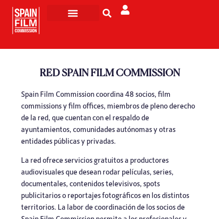
Rodar en España
Turismo de Pantalla
RED SPAIN FILM COMMISSION
Spain Film Commission coordina 48 socios, film
commissions y film offices, miembros de pleno derecho
de la red, que cuentan con el respaldo de
ayuntamientos, comunidades autónomas y otras
entidades públicas y privadas.
La red ofrece servicios gratuitos a productores
audiovisuales que desean rodar películas, series,
documentales, contenidos televisivos, spots
publicitarios o reportajes fotográficos en los distintos
territorios. La labor de coordinación de los socios de
Spain Film Commission permite a los profesionales y