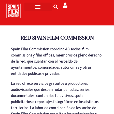
Rodar en España
Turismo de Pantalla
RED SPAIN FILM COMMISSION
Spain Film Commission coordina 48 socios, film
commissions y film offices, miembros de pleno derecho
de la red, que cuentan con el respaldo de
ayuntamientos, comunidades autónomas y otras
entidades públicas y privadas.
La red ofrece servicios gratuitos a productores
audiovisuales que desean rodar películas, series,
documentales, contenidos televisivos, spots
publicitarios o reportajes fotográficos en los distintos
territorios. La labor de coordinación de los socios de
Spain Film Commission permite a los profesionales y