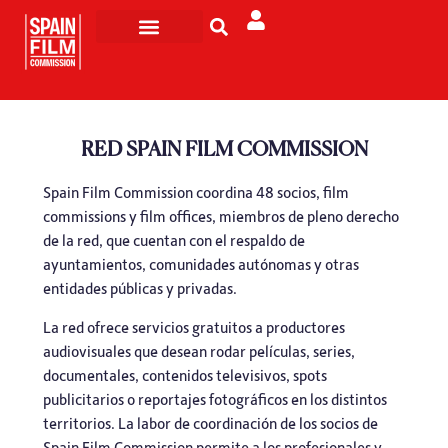
Rodar en España
Turismo de Pantalla
RED SPAIN FILM COMMISSION
Spain Film Commission coordina 48 socios, film
commissions y film offices, miembros de pleno derecho
de la red, que cuentan con el respaldo de
ayuntamientos, comunidades autónomas y otras
entidades públicas y privadas.
La red ofrece servicios gratuitos a productores
audiovisuales que desean rodar películas, series,
documentales, contenidos televisivos, spots
publicitarios o reportajes fotográficos en los distintos
territorios. La labor de coordinación de los socios de
Spain Film Commission permite a los profesionales y