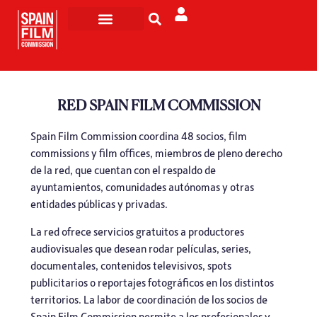
Rodar en España
Turismo de Pantalla
RED SPAIN FILM COMMISSION
Spain Film Commission coordina 48 socios, film
commissions y film offices, miembros de pleno derecho
de la red, que cuentan con el respaldo de
ayuntamientos, comunidades autónomas y otras
entidades públicas y privadas.
La red ofrece servicios gratuitos a productores
audiovisuales que desean rodar películas, series,
documentales, contenidos televisivos, spots
publicitarios o reportajes fotográficos en los distintos
territorios. La labor de coordinación de los socios de
Spain Film Commission permite a los profesionales y