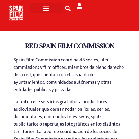
Rodar en España
Turismo de Pantalla
RED SPAIN FILM COMMISSION
Spain Film Commission coordina 48 socios, film
commissions y film offices, miembros de pleno derecho
de la red, que cuentan con el respaldo de
ayuntamientos, comunidades autónomas y otras
entidades públicas y privadas.
La red ofrece servicios gratuitos a productores
audiovisuales que desean rodar películas, series,
documentales, contenidos televisivos, spots
publicitarios o reportajes fotográficos en los distintos
territorios. La labor de coordinación de los socios de
Spain Film Commission permite a los profesionales y