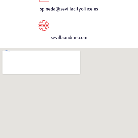
spineda@sevillacityoffice.es
sevillaandme.com