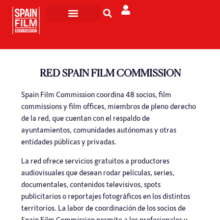
Rodar en España
Turismo de Pantalla
RED SPAIN FILM COMMISSION
Spain Film Commission coordina 48 socios, film
commissions y film offices, miembros de pleno derecho
de la red, que cuentan con el respaldo de
ayuntamientos, comunidades autónomas y otras
entidades públicas y privadas.
La red ofrece servicios gratuitos a productores
audiovisuales que desean rodar películas, series,
documentales, contenidos televisivos, spots
publicitarios o reportajes fotográficos en los distintos
territorios. La labor de coordinación de los socios de
Spain Film Commission permite a los profesionales y