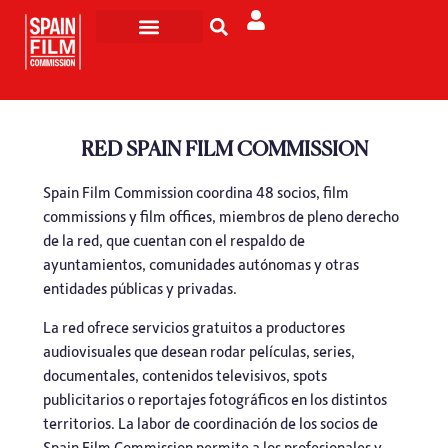
Rodar en España
Turismo de Pantalla
RED SPAIN FILM COMMISSION
Spain Film Commission coordina 48 socios, film
commissions y film offices, miembros de pleno derecho
de la red, que cuentan con el respaldo de
ayuntamientos, comunidades autónomas y otras
entidades públicas y privadas.
La red ofrece servicios gratuitos a productores
audiovisuales que desean rodar películas, series,
documentales, contenidos televisivos, spots
publicitarios o reportajes fotográficos en los distintos
territorios. La labor de coordinación de los socios de
Spain Film Commission permite a los profesionales y