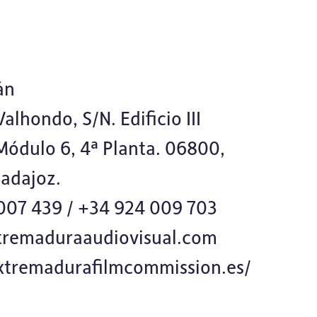
án
alhondo, S/N. Edificio III
Módulo 6, 4ª Planta. 06800,
Badajoz.
007 439 / +34 924 009 703
remaduraaudiovisual.com
extremadurafilmcommission.es/