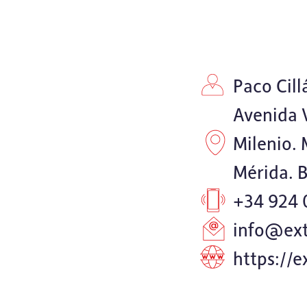
Paco Cill
Avenida V
Milenio. 
Mérida. 
+34 924 
info@ext
https://