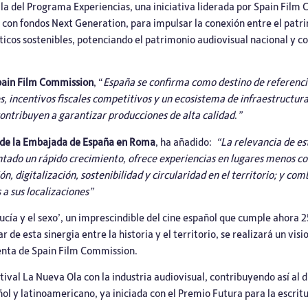
a del Programa Experiencias, una iniciativa liderada por Spain Film 
 con fondos Next Generation, para impulsar la conexión entre el patr
icos sostenibles, potenciando el patrimonio audiovisual nacional y co
Spain Film Commission
, “
España se confirma como destino de referencia
s, incentivos fiscales competitivos y un ecosistema de infraestructura
contribuyen a garantizar producciones de alta calidad
.
”
 de la Embajada de España en Roma
, ha añadido:
“La relevancia de
est
ado un rápido crecimiento, ofrece experiencias en lugares menos co
, digitalización, sostenibilidad y circularidad en el territorio; y com
s a sus localizaciones”
‘Lucía y el sexo’, un imprescindible del cine español que cumple ahora
 de esta sinergia entre la historia y el territorio, se realizará un vi
denta de Spain Film Commission.
val La Nueva Ola con la industria audiovisual, contribuyendo así al di
ol y latinoamericano, ya iniciada con el Premio Futura para la escrit