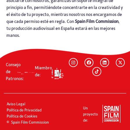
asociarte con nosotros, garantizas un soporte integral de
principio a fin, permitiéndote concentrarte en la creatividad y
el éxito de tu proyecto, mientras nosotros nos encargamos de
que cada permiso esté en regla. Con
Spain Film Commission
,
tu producción audiovisual en España estará en las mejores
manos.
Consejo
Miembro
de
de:
Patronos:
Aviso Legal
Un
Política de Privacidad
proyecto
Política de Cookies
de:
Spain Film Commission