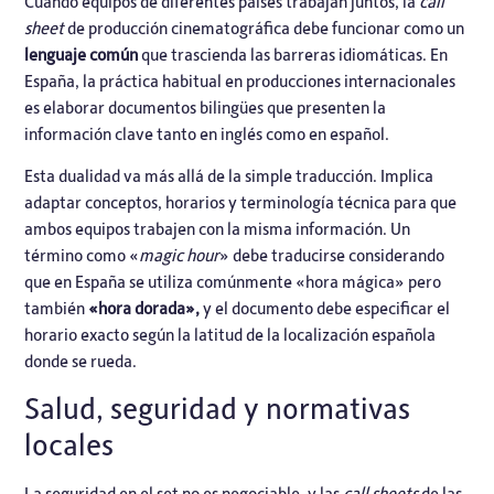
Cuando equipos de diferentes países trabajan juntos, la
call
sheet
de producción cinematográfica debe funcionar como un
lenguaje común
que trascienda las barreras idiomáticas. En
España, la práctica habitual en producciones internacionales
es elaborar documentos bilingües que presenten la
información clave tanto en inglés como en español.
Esta dualidad va más allá de la simple traducción. Implica
adaptar conceptos, horarios y terminología técnica para que
ambos equipos trabajen con la misma información. Un
término como «
magic hour
» debe traducirse considerando
que en España se utiliza comúnmente «hora mágica» pero
también
«hora dorada»,
y el documento debe especificar el
horario exacto según la latitud de la localización española
donde se rueda.
Salud, seguridad y normativas
locales
La seguridad en el set no es negociable, y las
call sheets
de las