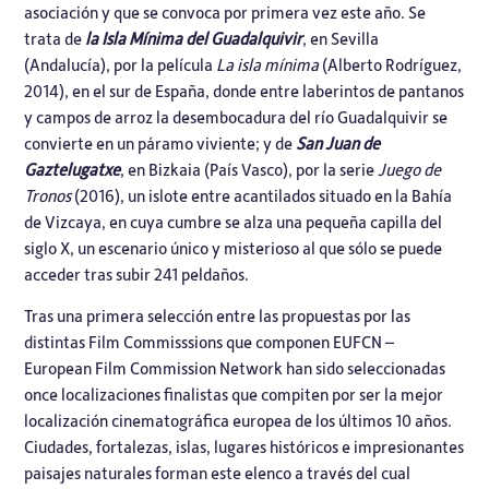
asociación y que se convoca por primera vez este año. Se
trata de
la Isla Mínima del
Guadalquivir
, en Sevilla
(Andalucía), por la película
La isla mínima
(Alberto Rodríguez,
2014), en el sur de España, donde entre laberintos de pantanos
y campos de arroz la desembocadura del río Guadalquivir se
convierte en un páramo viviente; y de
San Juan de
Gaztelugatxe
, en Bizkaia (País Vasco), por la serie
Juego de
Tronos
(2016), un islote entre acantilados situado en la Bahía
de Vizcaya, en cuya cumbre se alza una pequeña capilla del
siglo X, un escenario único y misterioso al que sólo se puede
acceder tras subir 241 peldaños.
Tras una primera selección entre las propuestas por las
distintas Film Commisssions que componen
EUFCN –
European Film Commission Network
han sido seleccionadas
once localizaciones finalistas que compiten por ser la mejor
localización cinematográfica europea de los últimos 10 años.
Ciudades, fortalezas, islas, lugares históricos e impresionantes
paisajes naturales forman este elenco a través del cual